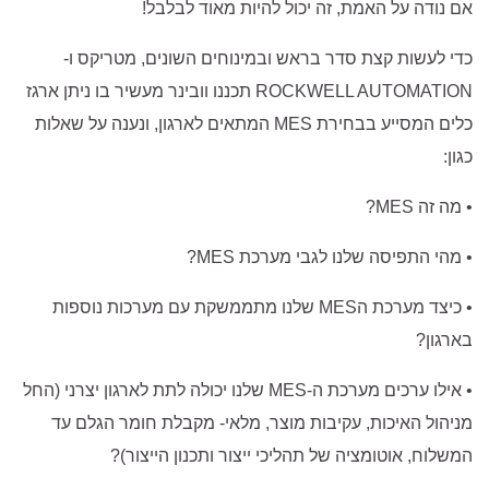
אם נודה על האמת, זה יכול להיות מאוד לבלבל!
כדי לעשות קצת סדר בראש ובמינוחים השונים, מטריקס ו-
ROCKWELL AUTOMATION תכננו וובינר מעשיר בו ניתן ארגז
כלים המסייע בבחירת MES המתאים לארגון, ונענה על שאלות
כגון:
• מה זה MES?
• מהי התפיסה שלנו לגבי מערכת MES?
• כיצד מערכת הMES שלנו מתממשקת עם מערכות נוספות
בארגון?
• אילו ערכים מערכת ה-MES שלנו יכולה לתת לארגון יצרני (החל
מניהול האיכות, עקיבות מוצר, מלאי- מקבלת חומר הגלם עד
המשלוח, אוטומציה של תהליכי ייצור ותכנון הייצור)?